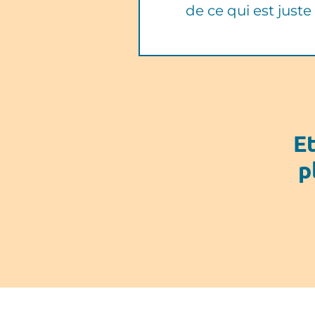
de ce qui est juste
Et
p