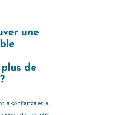
ouver une
able
 plus de
 ?
t la confiance et la