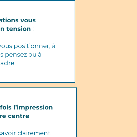
ations vous
en tension
:
vous positionner, à
us pensez ou à
cadre.
fois l’impression
re centre
savoir clairement